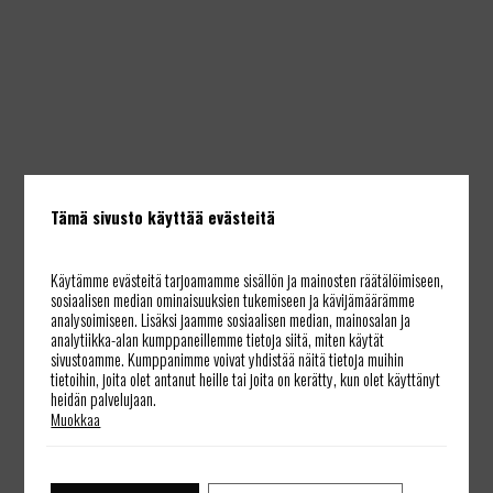
LEMIN SÄRÄ
Tämä sivusto käyttää evästeitä
- SÄRÄPIRTTI
Käytämme evästeitä tarjoamamme sisällön ja mainosten räätälöimiseen,
sosiaalisen median ominaisuuksien tukemiseen ja kävijämäärämme
analysoimiseen. Lisäksi jaamme sosiaalisen median, mainosalan ja
analytiikka-alan kumppaneillemme tietoja siitä, miten käytät
sivustoamme. Kumppanimme voivat yhdistää näitä tietoja muihin
tietoihin, joita olet antanut heille tai joita on kerätty, kun olet käyttänyt
Yksi Suomen seitsemästä ihmeestä -
heidän palvelujaan.
Muokkaa
Tuhatvuotisen perinteen mukaisesti valmistettu
lammasherkku on suussasulava nautinto.